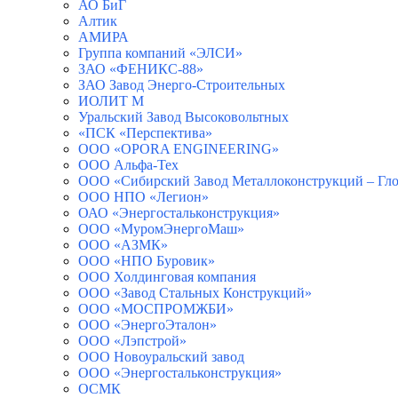
АО БиГ
Алтик
АМИРА
Группа компаний «ЭЛСИ»
ЗАО «ФЕНИКС-88»
ЗАО Завод Энерго-Строительных
ИОЛИТ М
Уральский Завод Высоковольтных
«ПСК «Перспектива»
ООО «OPORA ENGINEERING»
ООО Альфа-Тех
ООО «Сибирский Завод Металлоконструкций – Гло
ООО НПО «Легион»
ОАО «Энергостальконструкция»
ООО «МуромЭнергоМаш»
ООО «АЗМК»
ООО «НПО Буровик»
ООО Холдинговая компания
ООО «Завод Стальных Конструкций»
ООО «МОСПРОМЖБИ»
ООО «ЭнергоЭталон»
ООО «Лэпстрой»
ООО Новоуральский завод
ООО «Энергостальконструкция»
ОСМК