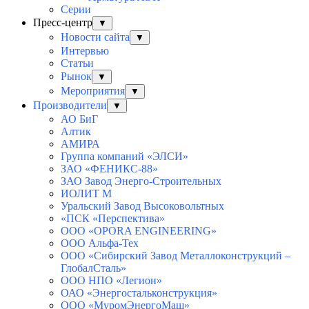
Серии
Пресс-центр
▼
Новости сайта
▼
Интервью
Статьи
Рынок
▼
Мероприятия
▼
Производители
▼
АО БиГ
Алтик
АМИРА
Группа компаний «ЭЛСИ»
ЗАО «ФЕНИКС-88»
ЗАО Завод Энерго-Строительных
ИОЛИТ М
Уральский Завод Высоковольтных
«ПСК «Перспектива»
ООО «OPORA ENGINEERING»
ООО Альфа-Тех
ООО «Сибирский Завод Металлоконструкций –
ГлобалСталь»
ООО НПО «Легион»
ОАО «Энергостальконструкция»
ООО «МуромЭнергоМаш»