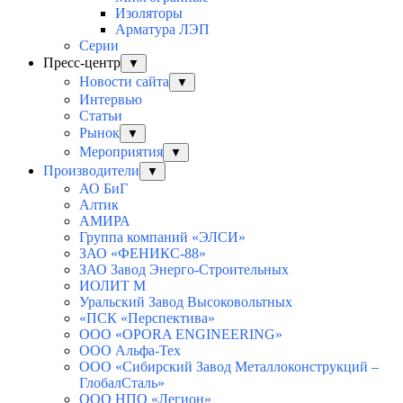
Изоляторы
Арматура ЛЭП
Серии
Пресс-центр
▼
Новости сайта
▼
Интервью
Статьи
Рынок
▼
Мероприятия
▼
Производители
▼
АО БиГ
Алтик
АМИРА
Группа компаний «ЭЛСИ»
ЗАО «ФЕНИКС-88»
ЗАО Завод Энерго-Строительных
ИОЛИТ М
Уральский Завод Высоковольтных
«ПСК «Перспектива»
ООО «OPORA ENGINEERING»
ООО Альфа-Тех
ООО «Сибирский Завод Металлоконструкций –
ГлобалСталь»
ООО НПО «Легион»