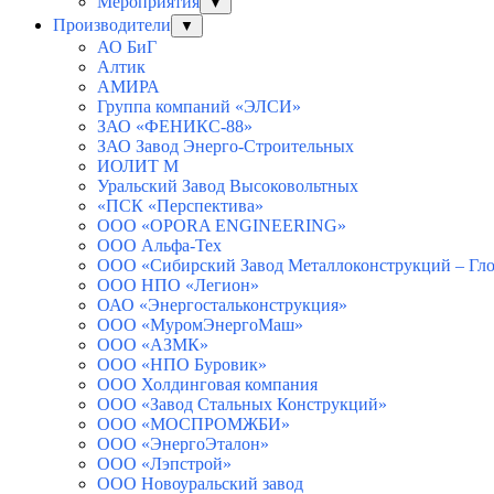
Мероприятия
▼
Производители
▼
АО БиГ
Алтик
АМИРА
Группа компаний «ЭЛСИ»
ЗАО «ФЕНИКС-88»
ЗАО Завод Энерго-Строительных
ИОЛИТ М
Уральский Завод Высоковольтных
«ПСК «Перспектива»
ООО «OPORA ENGINEERING»
ООО Альфа-Тех
ООО «Сибирский Завод Металлоконструкций – Гло
ООО НПО «Легион»
ОАО «Энергостальконструкция»
ООО «МуромЭнергоМаш»
ООО «АЗМК»
ООО «НПО Буровик»
ООО Холдинговая компания
ООО «Завод Стальных Конструкций»
ООО «МОСПРОМЖБИ»
ООО «ЭнергоЭталон»
ООО «Лэпстрой»
ООО Новоуральский завод