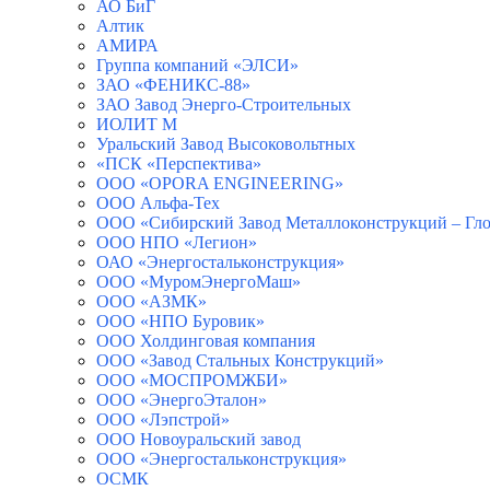
АО БиГ
Алтик
АМИРА
Группа компаний «ЭЛСИ»
ЗАО «ФЕНИКС-88»
ЗАО Завод Энерго-Строительных
ИОЛИТ М
Уральский Завод Высоковольтных
«ПСК «Перспектива»
ООО «OPORA ENGINEERING»
ООО Альфа-Тех
ООО «Сибирский Завод Металлоконструкций – Гло
ООО НПО «Легион»
ОАО «Энергостальконструкция»
ООО «МуромЭнергоМаш»
ООО «АЗМК»
ООО «НПО Буровик»
ООО Холдинговая компания
ООО «Завод Стальных Конструкций»
ООО «МОСПРОМЖБИ»
ООО «ЭнергоЭталон»
ООО «Лэпстрой»
ООО Новоуральский завод
ООО «Энергостальконструкция»
ОСМК