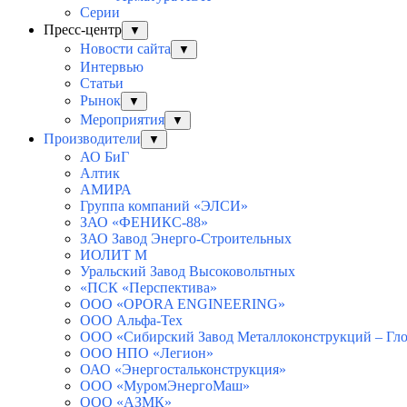
Серии
Пресс-центр
▼
Новости сайта
▼
Интервью
Статьи
Рынок
▼
Мероприятия
▼
Производители
▼
АО БиГ
Алтик
АМИРА
Группа компаний «ЭЛСИ»
ЗАО «ФЕНИКС-88»
ЗАО Завод Энерго-Строительных
ИОЛИТ М
Уральский Завод Высоковольтных
«ПСК «Перспектива»
ООО «OPORA ENGINEERING»
ООО Альфа-Тех
ООО «Сибирский Завод Металлоконструкций – Гло
ООО НПО «Легион»
ОАО «Энергостальконструкция»
ООО «МуромЭнергоМаш»
ООО «АЗМК»