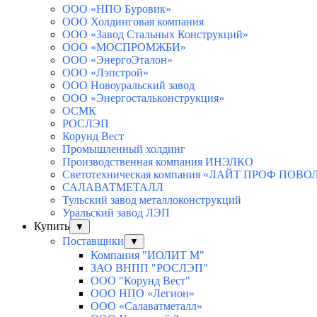
ООО «НПО Буровик»
ООО Холдинговая компания
ООО «Завод Стальных Конструкций»
ООО «МОСПРОМЖБИ»
ООО «ЭнергоЭталон»
ООО «Лэпстрой»
ООО Новоуральский завод
ООО «Энергостальконструкция»
ОСМК
РОСЛЭП
Корунд Вест
Промышленный холдинг
Производственная компания ИНЭЛКО
Светотехническая компания «ЛАЙТ ПРОФ ПОВ
САЛАВАТМЕТАЛЛ
Тульский завод металлоконструкций
Уральский завод ЛЭП
Купить
▼
Поставщики
▼
Компания "ИОЛИТ М"
ЗАО ВНПП "РОСЛЭП"
ООО "Корунд Вест"
ООО НПО «Легион»
ООО «Салаватметалл»