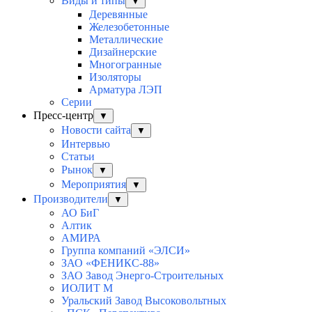
Виды и типы
▼
Деревянные
Железобетонные
Металлические
Дизайнерские
Многогранные
Изоляторы
Арматура ЛЭП
Серии
Пресс-центр
▼
Новости сайта
▼
Интервью
Статьи
Рынок
▼
Мероприятия
▼
Производители
▼
АО БиГ
Алтик
АМИРА
Группа компаний «ЭЛСИ»
ЗАО «ФЕНИКС-88»
ЗАО Завод Энерго-Строительных
ИОЛИТ М
Уральский Завод Высоковольтных