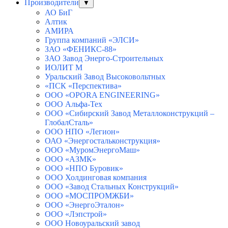
Производители
▼
АО БиГ
Алтик
АМИРА
Группа компаний «ЭЛСИ»
ЗАО «ФЕНИКС-88»
ЗАО Завод Энерго-Строительных
ИОЛИТ М
Уральский Завод Высоковольтных
«ПСК «Перспектива»
ООО «OPORA ENGINEERING»
ООО Альфа-Тех
ООО «Сибирский Завод Металлоконструкций –
ГлобалСталь»
ООО НПО «Легион»
ОАО «Энергостальконструкция»
ООО «МуромЭнергоМаш»
ООО «АЗМК»
ООО «НПО Буровик»
ООО Холдинговая компания
ООО «Завод Стальных Конструкций»
ООО «МОСПРОМЖБИ»
ООО «ЭнергоЭталон»
ООО «Лэпстрой»
ООО Новоуральский завод