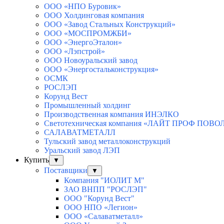
ООО «НПО Буровик»
ООО Холдинговая компания
ООО «Завод Стальных Конструкций»
ООО «МОСПРОМЖБИ»
ООО «ЭнергоЭталон»
ООО «Лэпстрой»
ООО Новоуральский завод
ООО «Энергостальконструкция»
ОСМК
РОСЛЭП
Корунд Вест
Промышленный холдинг
Производственная компания ИНЭЛКО
Светотехническая компания «ЛАЙТ ПРОФ ПОВ
САЛАВАТМЕТАЛЛ
Тульский завод металлоконструкций
Уральский завод ЛЭП
Купить
▼
Поставщики
▼
Компания "ИОЛИТ М"
ЗАО ВНПП "РОСЛЭП"
ООО "Корунд Вест"
ООО НПО «Легион»
ООО «Салаватметалл»