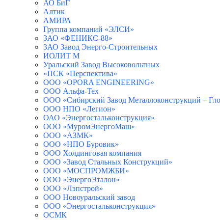
АО БиГ
Алтик
АМИРА
Группа компаний «ЭЛСИ»
ЗАО «ФЕНИКС-88»
ЗАО Завод Энерго-Строительных
ИОЛИТ М
Уральский Завод Высоковольтных
«ПСК «Перспектива»
ООО «OPORA ENGINEERING»
ООО Альфа-Тех
ООО «Сибирский Завод Металлоконструкций – Гло
ООО НПО «Легион»
ОАО «Энергостальконструкция»
ООО «МуромЭнергоМаш»
ООО «АЗМК»
ООО «НПО Буровик»
ООО Холдинговая компания
ООО «Завод Стальных Конструкций»
ООО «МОСПРОМЖБИ»
ООО «ЭнергоЭталон»
ООО «Лэпстрой»
ООО Новоуральский завод
ООО «Энергостальконструкция»
ОСМК