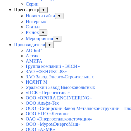
Серии
Пресс-центр
▼
Новости сайта
▼
Интервью
Статьи
Рынок
▼
Мероприятия
▼
Производители
▼
АО БиГ
Алтик
АМИРА
Группа компаний «ЭЛСИ»
ЗАО «ФЕНИКС-88»
ЗАО Завод Энерго-Строительных
ИОЛИТ М
Уральский Завод Высоковольтных
«ПСК «Перспектива»
ООО «OPORA ENGINEERING»
ООО Альфа-Тех
ООО «Сибирский Завод Металлоконструкций – Гло
ООО НПО «Легион»
ОАО «Энергостальконструкция»
ООО «МуромЭнергоМаш»
ООО «АЗМК»