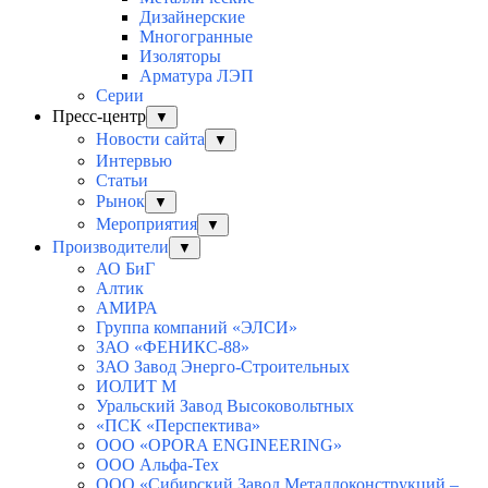
Дизайнерские
Многогранные
Изоляторы
Арматура ЛЭП
Серии
Пресс-центр
▼
Новости сайта
▼
Интервью
Статьи
Рынок
▼
Мероприятия
▼
Производители
▼
АО БиГ
Алтик
АМИРА
Группа компаний «ЭЛСИ»
ЗАО «ФЕНИКС-88»
ЗАО Завод Энерго-Строительных
ИОЛИТ М
Уральский Завод Высоковольтных
«ПСК «Перспектива»
ООО «OPORA ENGINEERING»
ООО Альфа-Тех
ООО «Сибирский Завод Металлоконструкций –