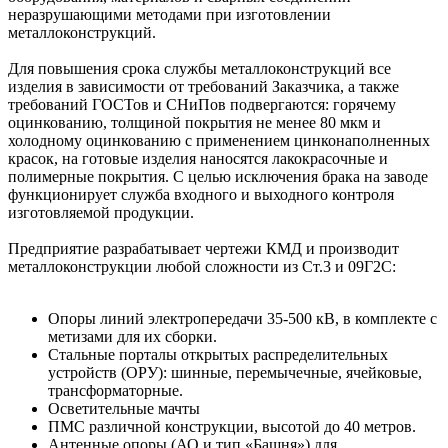
неразрушающими методами при изготовлении
металлоконструкций.
Для повышения срока службы металлоконструкций все
изделия в зависимости от требований Заказчика, а также
требований ГОСТов и СНиПов подвергаются: горячему
оцинкованию, толщиной покрытия не менее 80 мкм и
холодному оцинкованию с применением цинконаполненных
красок, на готовые изделия наносятся лакокрасочные и
полимерные покрытия. С целью исключения брака на заводе
функционирует служба входного и выходного контроля
изготовляемой продукции.
Предприятие разрабатывает чертежи КМД и производит
металлоконструкции любой сложности из Ст.3 и 09Г2С:
Опоры линий электропередачи 35-500 кВ, в комплекте с
метизами для их сборки.
Стальные порталы открытых распределительных
устройств (ОРУ): шинные, перемычечные, ячейковые,
трансформаторные.
Осветительные мачты
ПМС различной конструкции, высотой до 40 метров.
Антенные опоры (АО и тип «Башня») для