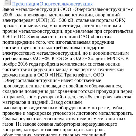
Презентация Энергостальконструкция
Завод металлоконструкций ООО «Энергостальконструкция» с
2006 года производит металлоконструкции, опор линий
электропередач (ЛЭП) 35 - 500 кВ, стальные порталы ОРУ,
прожекторные мачты, молниеотводы, антенные опоры и
прочие металлоконструкции, применяемые при строительстве
ЛЭП и ПС. Завод имеет аттестацию ОАО «Россети»–
подтверждение того, что изготавливаемая продукция
соответствует не только требованиям стандартов
электросетевых металлоконструкций, но и дополнительным
требованиям ОАО «ФСК ЕЭС» и ОАО «Холдинг МРСК». В
ноябре 2016 года пройдена комплексная система оценки
соответствия продукции завода и экспертиза технической
документации в ООО «НИИ Транснефть». ООО
«Энергостальконструкция» имеет собственные
производственные площади с новейшим оборудованием,
складские помещения для хранения готовой продукции перед
отправкой, конструкторский отдел, службу контроля качества
материалов и изделий. Завод оснащен
высокопроизводительным оборудованием по резке, рубке,
проколке и маркировке углового и листового металлопроката.
Сварка осуществляется полуавтоматами в смеси защитных
газов. На заводе создана лаборатория неразрушающего
контроля, которая позволяет проводить контроль
оборудования, материалов и сварных соединений