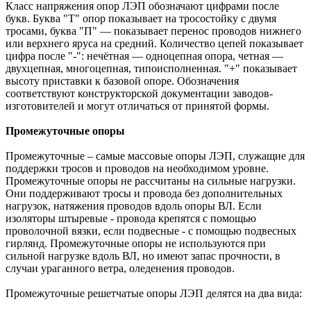
Класс напряжения опор ЛЭП обозначают цифрами после
букв. Буква "Т" опор показывает на тросостойку с двумя
тросами, буква "П" — показывает перенос проводов нижнего
или верхнего яруса на средний. Количество цепей показывает
цифра после "-": нечётная — одноцепная опора, четная —
двухцепная, многоцепная, типоисполненная. "+" показывает
высоту приставки к базовой опоре. Обозначения
соответствуют конструкторской документации заводов-
изготовителей и могут отличаться от принятой формы.
Промежуточные опоры
Промежуточные – самые массовые опоры ЛЭП, служащие для
поддержки тросов и проводов на необходимом уровне.
Промежуточные опоры не рассчитаны на сильные нагрузки.
Они поддерживают тросы и провода без дополнительных
нагрузок, натяжения проводов вдоль опоры ВЛ. Если
изоляторы штыревые - провода крепятся с помощью
проволочной вязки, если подвесные - с помощью подвесных
гирлянд. Промежуточные опоры не используются при
сильной нагрузке вдоль ВЛ, но имеют запас прочности, в
случаи ураганного ветра, оледенения проводов.
Промежуточные решетчатые опоры ЛЭП делятся на два вида: