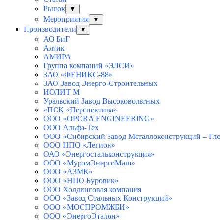
Рынок
▼
Мероприятия
▼
Производители
▼
АО БиГ
Алтик
АМИРА
Группа компаний «ЭЛСИ»
ЗАО «ФЕНИКС-88»
ЗАО Завод Энерго-Строительных
ИОЛИТ М
Уральский Завод Высоковольтных
«ПСК «Перспектива»
ООО «OPORA ENGINEERING»
ООО Альфа-Тех
ООО «Сибирский Завод Металлоконструкций – Гло
ООО НПО «Легион»
ОАО «Энергостальконструкция»
ООО «МуромЭнергоМаш»
ООО «АЗМК»
ООО «НПО Буровик»
ООО Холдинговая компания
ООО «Завод Стальных Конструкций»
ООО «МОСПРОМЖБИ»
ООО «ЭнергоЭталон»